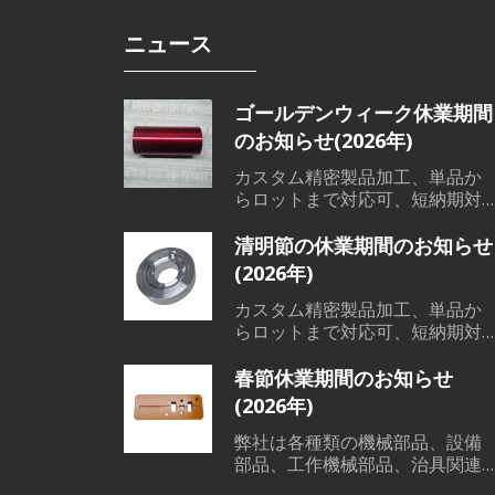
ニュース
ゴールデンウィーク休業期間
のお知らせ(2026年)
カスタム精密製品加工、単品か
らロットまで対応可、短納期対
応可能、低コスト、高品質、短
納期で、各範囲の精密機械部品
清明節の休業期間のお知らせ
加工、溶接、鋳造など素材か
(2026年)
ら、切削加工、熱処理、表面処
理までワンストップサービス対
カスタム精密製品加工、単品か
応可能です。
らロットまで対応可、短納期対
応可能、低コスト、高品質、短
納期で、各範囲の精密機械部品
春節休業期間のお知らせ
加工、溶接、鋳造など素材か
(2026年)
ら、切削加工、熱処理、表面処
理までワンストップサービス対
弊社は各種類の機械部品、設備
応可能です。
部品、工作機械部品、治具関連
などの素材から、表面処理まで