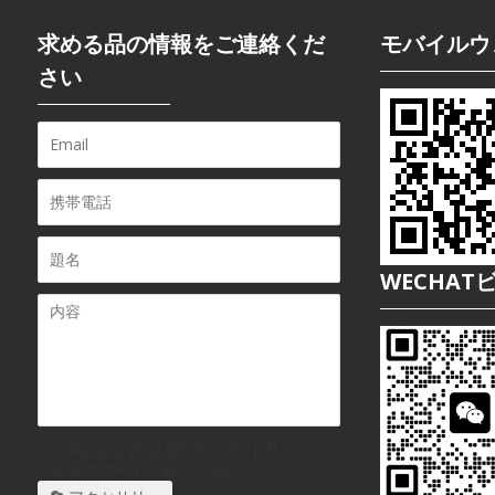
求める品の情報をご連絡くだ
モバイルウ
さい
WECHAT
.rar/.zip/.jpg/.png/.gif/.doc/.xls/.pdf
のみをサポート、最大 20M