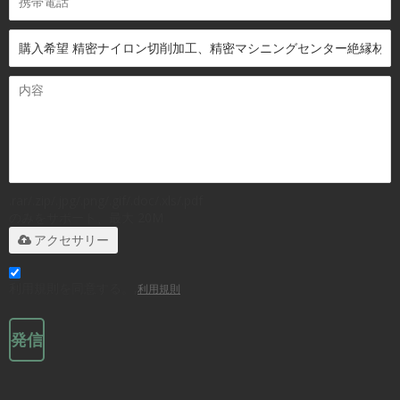
.rar/.zip/.jpg/.png/.gif/.doc/.xls/.pdf
のみをサポート、最大 20M
アクセサリー
利用規則を同意する。,
利用規則
発信