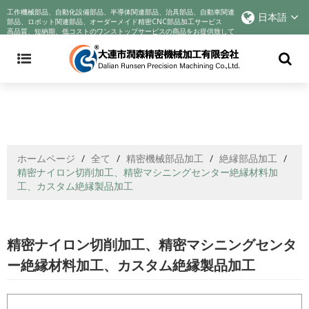
精密機械加工部品｜CNC切削部品中国メーカー｜オーダーメイド部品オンライ
工作機械部品、自動化設備部品、半導体関連部品、治具部品、自動車関連
日本語
ン精密部品加工サービス
部品、ロボット関連部品、オーダーメイド精密CNC部品加工サービス
高品質、短納期、低コストのワンストップサービスの商品をお提供致して
おります!
ホームページ
/
全て
/
精密機械部品加工
/
絶縁部品加工
/
精密ナイロン切削加工、精密マシニングセンター絶縁材料加
工、カスタム絶縁製品加工
精密ナイロン切削加工、精密マシニングセンタ
ー絶縁材料加工、カスタム絶縁製品加工