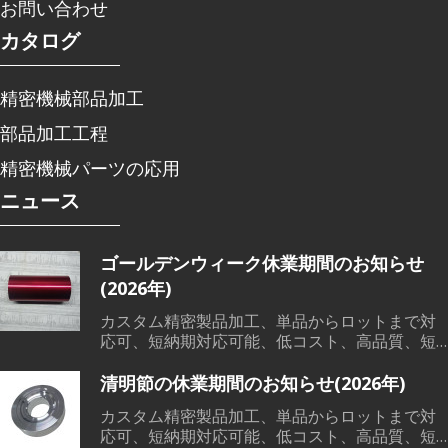
お問い合わせ
カタログ
精密機械部品加工
部品加工工程
精密機械パーツの応用
ニュース
ゴールデンウィーク休業期間のお知らせ
(2026年)
カスタム精密製品加工、単品からロットまで対
応可、短納期対応可能、低コスト、高品質、短
納期で、各範囲の精密機械部品加工、溶接、鋳
造など素材から、切削加工、熱処理、表面処理
清明節の休業期間のお知らせ(2026年)
までワンストップサービス対応可能です。
カスタム精密製品加工、単品からロットまで対
応可、短納期対応可能、低コスト、高品質、短