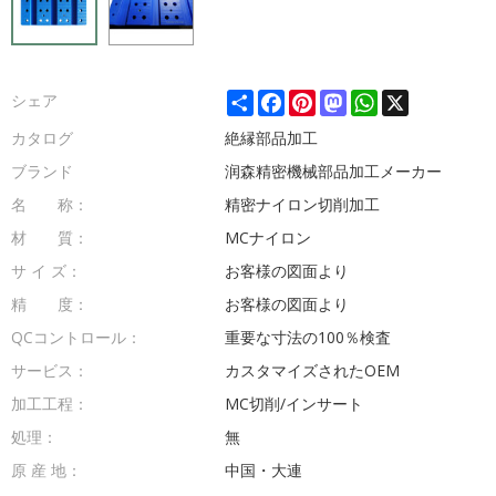
Share
Facebook
Pinterest
Mastodon
WhatsApp
X
シェア
カタログ
絶縁部品加工
ブランド
润森精密機械部品加工メーカー
名 称：
精密ナイロン切削加工
材 質：
MCナイロン
サ イ ズ：
お客様の図面より
精 度：
お客様の図面より
QCコントロール：
重要な寸法の100％検査
サービス：
カスタマイズされたOEM
加工工程：
MC切削/インサート
処理：
無
原 産 地：
中国・大連