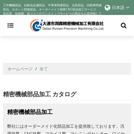
精密機械加工部品｜CNC切削部品中国メーカー｜オーダーメイド部品オンライ
工作機械部品、自動化設備部品、半導体関連部品、治具部品、自動車関連
日本語
ン精密部品加工サービス
部品、ロボット関連部品、オーダーメイド精密CNC部品加工サービス
高品質、短納期、低コストのワンストップサービスの商品をお提供致して
おります!
ホームページ
/
全て
精密機械部品加工 カタログ
精密機械部品加工
弊社にはオーダーメイド化部品加工を提供致しております。汎
用旋盤、CNC旋盤、フライス盤、マシニングセンター、ワイヤ