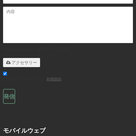
.rar/.zip/.jpg/.png/.gif/.doc/.xls/.pdf
のみをサポート、最大 20M
アクセサリー
利用規則を同意する。,
利用規則
発信
モバイルウェブ