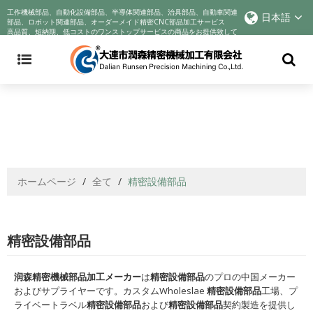
Announcement: Cyndar is tracking the company's actions in response to
工作機械部品、自動化設備部品、半導体関連部品、治具部品、自動車関連
日本語
the COVID-19 crisis and improving best practices to incentivize better
部品、ロボット関連部品、オーダーメイド精密CNC部品加工サービス
高品質、短納期、低コストのワンストップサービスの商品をお提供致して
business behaviors. We voluntarily reduce profits to help companies
おります!
through their sadness. We sincerely wish you health
ホームページ
/
全て
/
精密設備部品
精密設備部品
润森精密機械部品加工メーカー
は
精密設備部品
のプロの中国メーカー
およびサプライヤーです。カスタムWholeslae
精密設備部品
工場、プ
ライベートラベル
精密設備部品
および
精密設備部品
契約製造を提供し