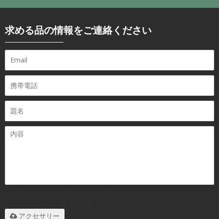
求める品の情報をご連絡ください
.rar/.zip/.jpg/.png/.gif/.doc/.xls/.pdf
のみをサポート、最大 20M
アクセサリー