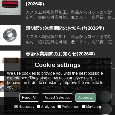
(2026年)
カスタム精密製品加工、単品からロットまで対
応可、短納期対応可能、低コスト、高品質、短
納期で、各範囲の精密機械部品加工、溶接、鋳
造など素材から、切削加工、熱処理、表面処理
清明節の休業期間のお知らせ(2026年)
までワンストップサービス対応可能です。
カスタム精密製品加工、単品からロットまで対
応可、短納期対応可能、低コスト、高品質、短
納期で、各範囲の精密機械部品加工、溶接、鋳
造など素材から、切削加工、熱処理、表面処理
春節休業期間のお知らせ(2026年)
までワンストップサービス対応可能です。
弊社は各種類の機械部品、設備部品、工作機械
Cookie settings
部品、治具関連などの素材から、表面処理まで
一貫した製造サービスを提供できる会社です。
We use cookies to provide you with the best possible
単品からロットまで全部対応可能です。弊社に
experience. They also allow us to analyze user
元旦節休業期間のお知らせ(2026年)
は輸出ライセンスを持っておりますので、日本
behavior in order to constantly improve the website for
語対応可能です。 もし機械部品加工などのご要
カスタム精密部品加工、単品からロットまで対
you.
望がございましたら、いつでもご用命下さい。
応可、短納期対応可能、低コスト、高品質、短
納期で、各範囲の精密機械部品加工、溶接、鋳
Reject All
Accept Selection
Accept all
造など素材から、切削加工、熱処理、表面処理
Necessary
Analytics
Preferences
Marketing
までワンストップサービス対応可能です。
Copyright © 2026
大連市潤森精密機械加工有限会社
Support By
BEE Cloud