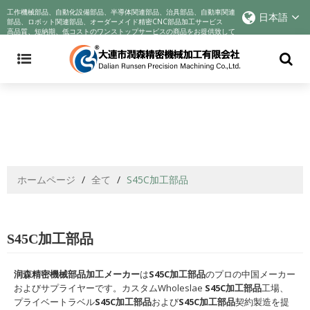
Announcement: Cyndar is tracking the company's actions in response to
工作機械部品、自動化設備部品、半導体関連部品、治具部品、自動車関連
日本語
the COVID-19 crisis and improving best practices to incentivize better
部品、ロボット関連部品、オーダーメイド精密CNC部品加工サービス
高品質、短納期、低コストのワンストップサービスの商品をお提供致して
business behaviors. We voluntarily reduce profits to help companies
おります!
through their sadness. We sincerely wish you health
ホームページ
/
全て
/
S45C加工部品
S45C加工部品
润森精密機械部品加工メーカー
は
S45C加工部品
のプロの中国メーカー
およびサプライヤーです。カスタムWholeslae
S45C加工部品
工場、
プライベートラベル
S45C加工部品
および
S45C加工部品
契約製造を提