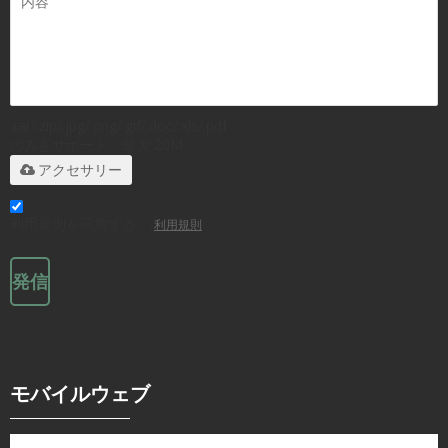
.rar/.zip/.jpg/.png/.gif/.doc/.xls/.pdf
のみをサポート、最大 20M
アクセサリー
利用規則を同意する。,
利用規則
発信
モバイルウェブ