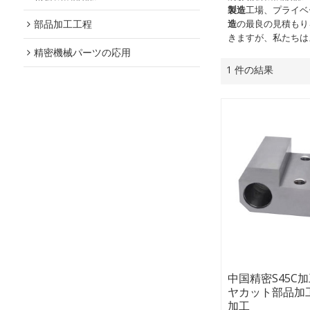
製造
工場、プライベ
部品加工工程
造
の最良の見積もり
きますが、私たちは
精密機械パーツの応用
1 件の結果
中国精密S45C
ヤカット部品加
加工