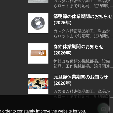
カスタム精密製品加工、単品か
らロットまで対応可、短納期対
応可能、低コスト、高品質、短
納期で、各範囲の精密機械部品
清明節の休業期間のお知らせ
加工、溶接、鋳造など素材か
(2026年)
ら、切削加工、熱処理、表面処
理までワンストップサービス対
カスタム精密製品加工、単品か
応可能です。
らロットまで対応可、短納期対
応可能、低コスト、高品質、短
納期で、各範囲の精密機械部品
春節休業期間のお知らせ
加工、溶接、鋳造など素材か
(2026年)
ら、切削加工、熱処理、表面処
理までワンストップサービス対
弊社は各種類の機械部品、設備
応可能です。
部品、工作機械部品、治具関連
などの素材から、表面処理まで
一貫した製造サービスを提供で
元旦節休業期間のお知らせ
きる会社です。単品からロット
(2026年)
まで全部対応可能です。弊社に
は輸出ライセンスを持っており
カスタム精密部品加工、単品か
ますので、日本語対応可能で
らロットまで対応可、短納期対
す。 もし機械部品加工などのご
応可能、低コスト、高品質、短
要望がございましたら、いつで
納期で、各範囲の精密機械部品
もご用命下さい。
加工、溶接、鋳造など素材か
 order to constantly improve the website for you.