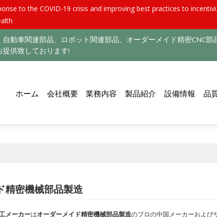
nse to the COVID-19 crisis and improving best practices to incentiviz
alth
自動車関連部品、ロボット関連部品、オーダーメイド精密CNC部
提供致しております!
ホーム
会社概要
業務内容
製品紹介
設備情報
品
ド精密機械部品製造
工メーカー
は
オーダーメイド精密機械部品製造
のプロの中国メーカーおよびサプ