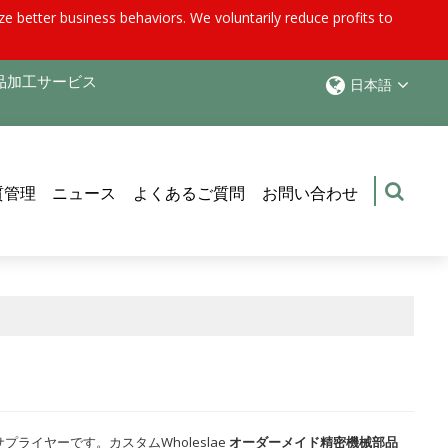
e better business behaviors. We voluntarily reduce profits to
品加工サービス
日本語
質管理
ニュース
よくあるご質問
お問い合わせ
ライヤーです。カスタムWholeslae
オーダーメイド精密機械部品