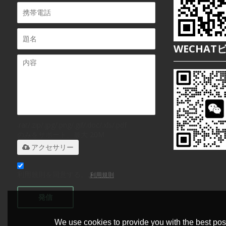
WECHAT
.rar/.zip/.jpg/.png/.gif/.doc/.xls/.pdf
のみをサポート、最大 20M
アクセサリー
利用規則を同意する。,
利用規則
発信
We use cookies to provide you with the best poss