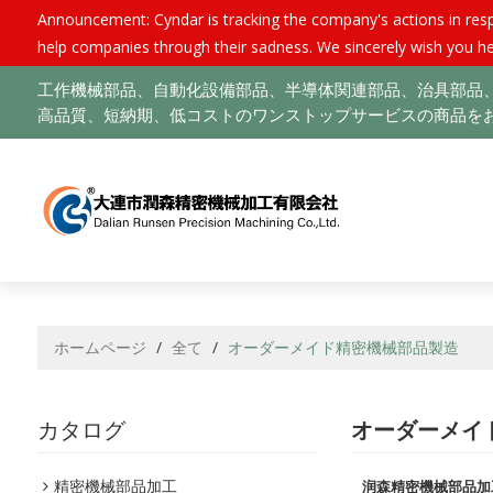
Announcement: Cyndar is tracking the company's actions in respo
help companies through their sadness. We sincerely wish you he
工作機械部品、自動化設備部品、半導体関連部品、治具部品、
高品質、短納期、低コストのワンストップサービスの商品をお
ホームページ
/
全て
/
オーダーメイド精密機械部品製造
カタログ
オーダーメイ
精密機械部品加工
润森精密機械部品加