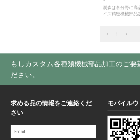
潤森は各分野に高
イズ精密機械部品
提供しています。
面などをお頂けま
以内に返信可能で
1
でしたら、いつで
用命下さい。
もしカスタム各種類機械部品加工のご要
ださい。
求める品の情報をご連絡くだ
モバイルウ
さい