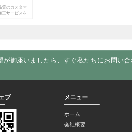
品質のカスタマ
加工サービスを
もしメールで図
したら、一時間
す。もしご要望
もご遠慮無くご
望が御座いましたら、すぐ私たちにお問い合
ェブ
メニュー
ホーム
会社概要