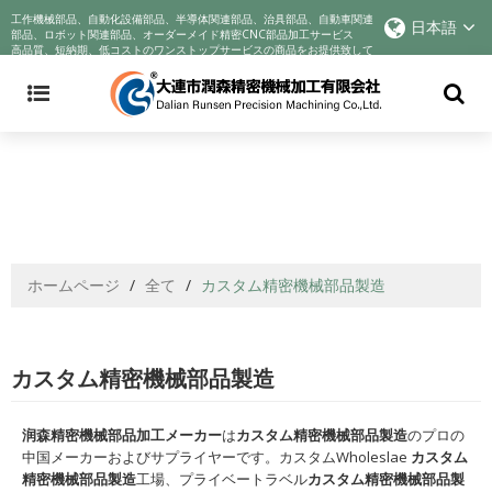
Announcement: Cyndar is tracking the company's actions in response to
工作機械部品、自動化設備部品、半導体関連部品、治具部品、自動車関連
日本語
the COVID-19 crisis and improving best practices to incentivize better
部品、ロボット関連部品、オーダーメイド精密CNC部品加工サービス
高品質、短納期、低コストのワンストップサービスの商品をお提供致して
business behaviors. We voluntarily reduce profits to help companies
おります!
through their sadness. We sincerely wish you health
ホームページ
/
全て
/
カスタム精密機械部品製造
カスタム精密機械部品製造
润森精密機械部品加工メーカー
は
カスタム精密機械部品製造
のプロの
中国メーカーおよびサプライヤーです。カスタムWholeslae
カスタム
精密機械部品製造
工場、プライベートラベル
カスタム精密機械部品製