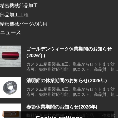
精密機械部品加工
部品加工工程
精密機械パーツの応用
ニュース
ゴールデンウィーク休業期間のお知らせ
(2026年)
カスタム精密製品加工、単品からロットまで対
応可、短納期対応可能、低コスト、高品質、短
納期で、各範囲の精密機械部品加工、溶接、鋳
造など素材から、切削加工、熱処理、表面処理
清明節の休業期間のお知らせ(2026年)
までワンストップサービス対応可能です。
カスタム精密製品加工、単品からロットまで対
応可、短納期対応可能、低コスト、高品質、短
納期で、各範囲の精密機械部品加工、溶接、鋳
造など素材から、切削加工、熱処理、表面処理
春節休業期間のお知らせ(2026年)
までワンストップサービス対応可能です。
弊社は各種類の機械部品、設備部品、工作機械