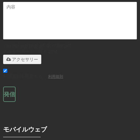
.rar/.zip/.jpg/.png/.gif/.doc/.xls/.pdf
のみをサポート、最大 20M
アクセサリー
利用規則を同意する。,
利用規則
発信
モバイルウェブ