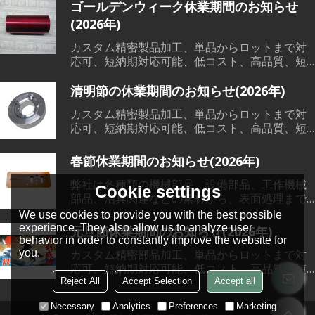
ゴールデンウィーク休業期間のお知らせ
(2026年)
カスタム精密製品加工、単品からロットまで対
応可、短納期対応可能、低コスト、高品質、短
納期で、各範囲の精密機械部品加工、溶接、鋳
造など素材から、切削加工、熱処理、表面処理
清明節の休業期間のお知らせ(2026年)
までワンストップサービス対応可能です。
カスタム精密製品加工、単品からロットまで対
応可、短納期対応可能、低コスト、高品質、短
納期で、各範囲の精密機械部品加工、溶接、鋳
造など素材から、切削加工、熱処理、表面処理
春節休業期間のお知らせ(2026年)
までワンストップサービス対応可能です。
弊社は各種類の機械部品、設備部品、工作機械
Cookie settings
部品、治具関連などの素材から、表面処理まで
一貫した製造サービスを提供できる会社です。
We use cookies to provide you with the best possible
単品からロットまで全部対応可能です。弊社に
experience. They also allow us to analyze user
元旦節休業期間のお知らせ(2026年)
は輸出ライセンスを持っておりますので、日本
behavior in order to constantly improve the website for
語対応可能です。 もし機械部品加工などのご要
カスタム精密部品加工、単品からロットまで対
you.
望がございましたら、いつでもご用命下さい。
応可、短納期対応可能、低コスト、高品質、短
納期で、各範囲の精密機械部品加工、溶接、鋳
Reject All
Accept Selection
Accept all
造など素材から、切削加工、熱処理、表面処理
Necessary
Analytics
Preferences
Marketing
までワンストップサービス対応可能です。