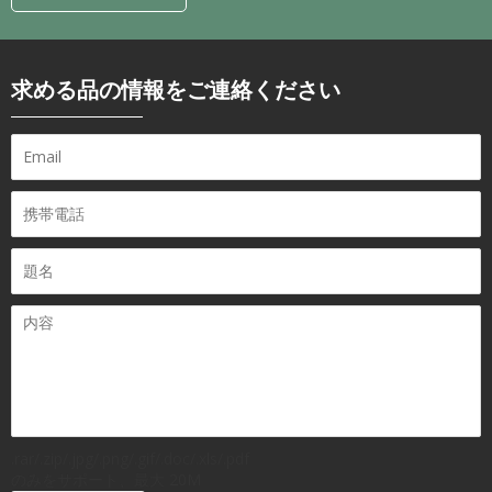
求める品の情報をご連絡ください
.rar/.zip/.jpg/.png/.gif/.doc/.xls/.pdf
のみをサポート、最大 20M