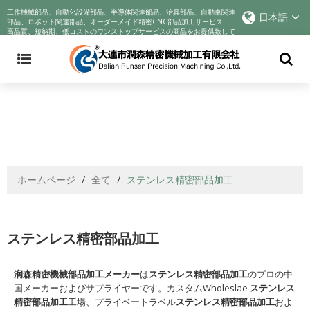
Announcement: Cyndar is tracking the company's actions in response to
工作機械部品、自動化設備部品、半導体関連部品、治具部品、自動車関連
日本語
the COVID-19 crisis and improving best practices to incentivize better
部品、ロボット関連部品、オーダーメイド精密CNC部品加工サービス
高品質、短納期、低コストのワンストップサービスの商品をお提供致して
business behaviors. We voluntarily reduce profits to help companies
おります!
through their sadness. We sincerely wish you health
ホームページ
/
全て
/
ステンレス精密部品加工
ステンレス精密部品加工
润森精密機械部品加工メーカー
は
ステンレス精密部品加工
のプロの中
国メーカーおよびサプライヤーです。カスタムWholeslae
ステンレス
精密部品加工
工場、プライベートラベル
ステンレス精密部品加工
およ