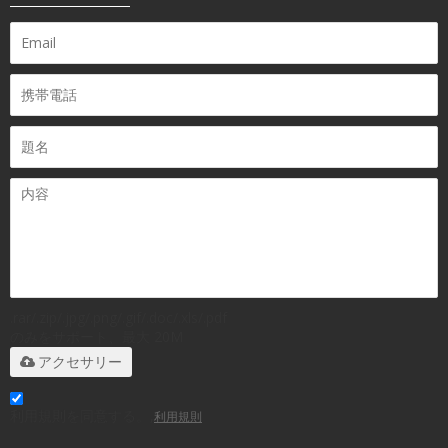
.rar/.zip/.jpg/.png/.gif/.doc/.xls/.pdf
のみをサポート、最大 20M
アクセサリー
利用規則を同意する。,
利用規則