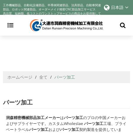
Announcement: Cyndar is tracking the company's actions in response to
工作機械部品、自動化設備部品、半導体関連部品、治具部品、自動車関連
日本語
the COVID-19 crisis and improving best practices to incentivize better
部品、ロボット関連部品、オーダーメイド精密CNC部品加工サービス
高品質、短納期、低コストのワンストップサービスの商品をお提供致して
business behaviors. We voluntarily reduce profits to help companies
おります!
through their sadness. We sincerely wish you health
ホームページ
/
全て
/
パーツ加工
パーツ加工
润森精密機械部品加工メーカー
は
パーツ加工
のプロの中国メーカーお
よびサプライヤーです。カスタムWholeslae
パーツ加工
工場、プライ
ベートラベル
パーツ加工
および
パーツ加工
契約製造を提供していま