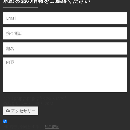
求める品の情報をご連絡ください
.rar/.zip/.jpg/.png/.gif/.doc/.xls/.pdf
のみをサポート、最大 20M
アクセサリー
利用規則を同意する。,
利用規則