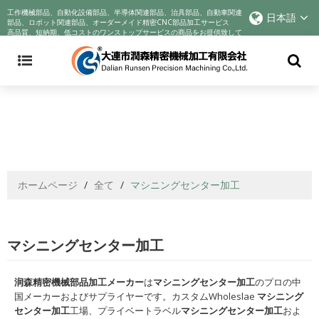
Announcement: Cyndar is tracking the company's actions in response to
工作機械部品、自動化設備部品、半導体関連部品、治具部品、自動車関連
日本語
the COVID-19 crisis and improving best practices to incentivize better
部品、ロボット関連部品、オーダーメイド精密CNC部品加工サービス
高品質、短納期、低コストのワンストップサービスの商品をお提供致して
business behaviors. We voluntarily reduce profits to help companies
おります!
through their sadness. We sincerely wish you health
ホームページ
/
全て
/
マシニングセンター加工
マシニングセンター加工
润森精密機械部品加工メーカー
は
マシニングセンター加工
のプロの中
国メーカーおよびサプライヤーです。カスタムWholeslae
マシニング
センター加工
工場、プライベートラベル
マシニングセンター加工
およ