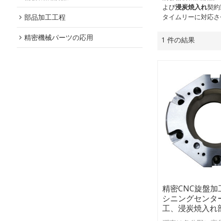
よび
浸炭焼入れ
契約
部品加工工程
タイムリーに対応さ
精密機械パーツの応用
1 件の結果
精密CNC旋盤
シニングセンタ
工、浸炭焼入れ