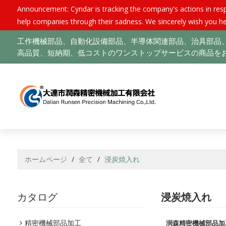
Announcement: Cyndar is tracking the company's actions in respo
help companies through their sadness. We sincerely wish you he
工作機械部品、自動化設備部品、半導体関連部品、治具部品、
高品質、短納期、低コストのワンストップサービスの商品をお
ホームページ
/
全て
/
浸炭焼入れ
カタログ
浸炭焼入れ
精密機械部品加工
润森精密機械部品加