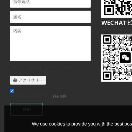
WECHAT
.rar/.zip/.jpg/.png/.gif/.doc/.xls/.pdf
のみをサポート、最大 20M
アクセサリー
利用規則を同意する。,
利用規則
発信
We use cookies to provide you with the best poss