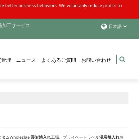
e better business behaviors. We voluntarily reduce profits to
品加工サービス
日本語
質管理
ニュース
よくあるご質問
お問い合わせ
Wholeslae
浸炭焼入れ
工場、プライベートラベル
浸炭焼入れ
お