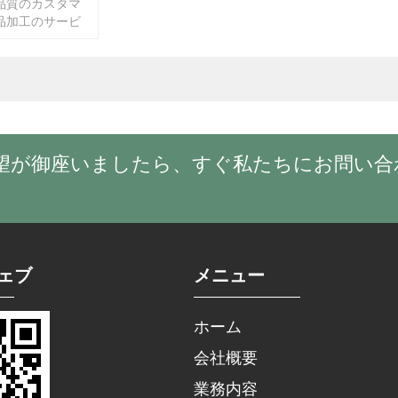
品質のカスタマ
品加工のサービ
。もしPDF図
したら、1時間以
。もしご要望で
絡為さってくだ
望が御座いましたら、すぐ私たちにお問い合
ェブ
メニュー
ホーム
会社概要
業務内容