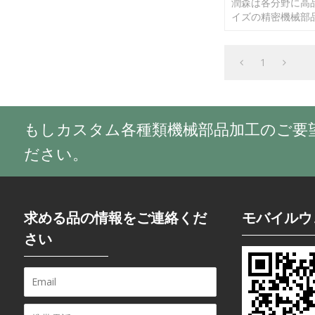
潤森は各分野に高
イズの精密機械部
スを提供しています
面などをお頂けま
内に返信できます
1
したら、すぐご連
さい。
もしカスタム各種類機械部品加工のご要
ださい。
求める品の情報をご連絡くだ
モバイルウ
さい