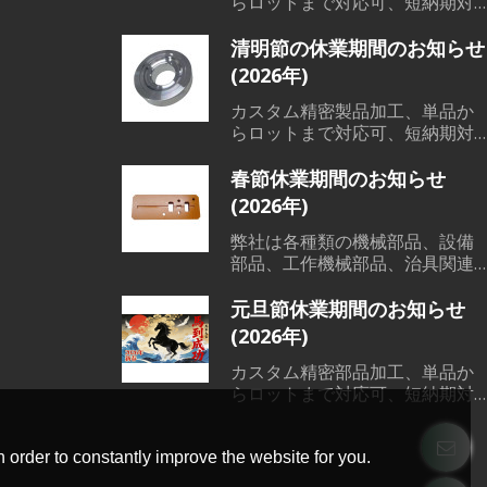
らロットまで対応可、短納期対
応可能、低コスト、高品質、短
納期で、各範囲の精密機械部品
清明節の休業期間のお知らせ
加工、溶接、鋳造など素材か
(2026年)
ら、切削加工、熱処理、表面処
理までワンストップサービス対
カスタム精密製品加工、単品か
応可能です。
らロットまで対応可、短納期対
応可能、低コスト、高品質、短
納期で、各範囲の精密機械部品
春節休業期間のお知らせ
加工、溶接、鋳造など素材か
(2026年)
ら、切削加工、熱処理、表面処
理までワンストップサービス対
弊社は各種類の機械部品、設備
応可能です。
部品、工作機械部品、治具関連
などの素材から、表面処理まで
一貫した製造サービスを提供で
元旦節休業期間のお知らせ
きる会社です。単品からロット
(2026年)
まで全部対応可能です。弊社に
は輸出ライセンスを持っており
カスタム精密部品加工、単品か
ますので、日本語対応可能で
らロットまで対応可、短納期対
す。 もし機械部品加工などのご
応可能、低コスト、高品質、短
要望がございましたら、いつで
納期で、各範囲の精密機械部品
もご用命下さい。
加工、溶接、鋳造など素材か
 order to constantly improve the website for you.
ら、切削加工、熱処理、表面処