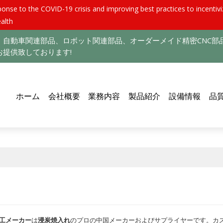
nse to the COVID-19 crisis and improving best practices to incentiviz
alth
自動車関連部品、ロボット関連部品、オーダーメイド精密CNC部
提供致しております!
ホーム
会社概要
業務内容
製品紹介
設備情報
品
工メーカー
は
浸炭焼入れ
のプロの中国メーカーおよびサプライヤーです。カスタム