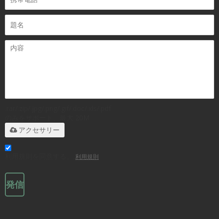
.rar/.zip/.jpg/.png/.gif/.doc/.xls/.pdf
のみをサポート、最大 20M
アクセサリー
利用規則を同意する。,
利用規則
発信