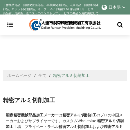
Announcement: Cyndar is tracking the company's actions in response to
工作機械部品、自動化設備部品、半導体関連部品、治具部品、自動車関連
日本語
the COVID-19 crisis and improving best practices to incentivize better
部品、ロボット関連部品、オーダーメイド精密CNC部品加工サービス
高品質、短納期、低コストのワンストップサービスの商品をお提供致して
business behaviors. We voluntarily reduce profits to help companies
おります!
through their sadness. We sincerely wish you health
ホームページ
/
全て
/
精密アルミ切削加工
精密アルミ切削加工
润森精密機械部品加工メーカー
は
精密アルミ切削加工
のプロの中国メ
ーカーおよびサプライヤーです。カスタムWholeslae
精密アルミ切削
加工
工場、プライベートラベル
精密アルミ切削加工
および
精密アルミ