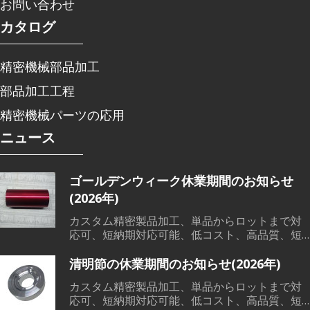
お問い合わせ
カタログ
精密機械部品加工
部品加工工程
精密機械パーツの応用
ニュース
ゴールデンウィーク休業期間のお知らせ
(2026年)
カスタム精密製品加工、単品からロットまで対
応可、短納期対応可能、低コスト、高品質、短
納期で、各範囲の精密機械部品加工、溶接、鋳
造など素材から、切削加工、熱処理、表面処理
清明節の休業期間のお知らせ(2026年)
までワンストップサービス対応可能です。
カスタム精密製品加工、単品からロットまで対
応可、短納期対応可能、低コスト、高品質、短