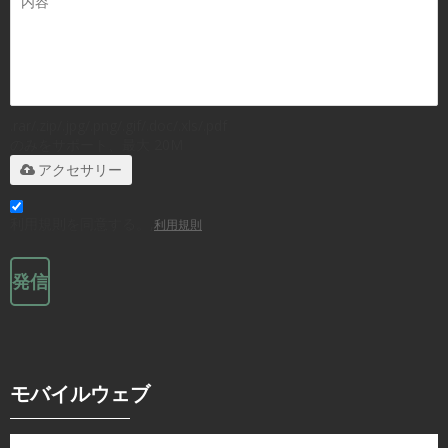
.rar/.zip/.jpg/.png/.gif/.doc/.xls/.pdf
のみをサポート、最大 20M
アクセサリー
利用規則を同意する。,
利用規則
発信
モバイルウェブ