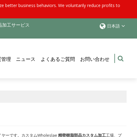
e better business behaviors. We voluntarily reduce profits to
品加工サービス
日本語
質管理
ニュース
よくあるご質問
お問い合わせ
ーです。カスタムWholeslae
精密樹脂部品カスタム加工
工場、プ