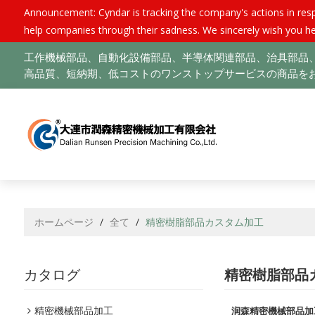
Announcement: Cyndar is tracking the company's actions in respo
help companies through their sadness. We sincerely wish you he
工作機械部品、自動化設備部品、半導体関連部品、治具部品、
高品質、短納期、低コストのワンストップサービスの商品をお
ホームページ
/
全て
/
精密樹脂部品カスタム加工
カタログ
精密樹脂部品
精密機械部品加工
润森精密機械部品加