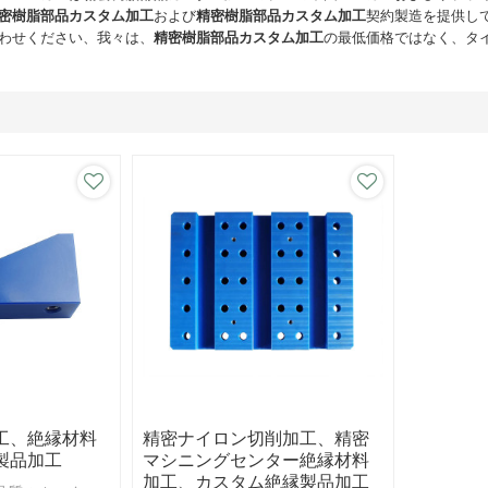
密樹脂部品カスタム加工
および
精密樹脂部品カスタム加工
契約製造を提供し
わせください、我々は、
精密樹脂部品カスタム加工
の最低価格ではなく、タ
工、絶縁材料
精密ナイロン切削加工、精密
製品加工
マシニングセンター絶縁材料
加工、カスタム絶縁製品加工