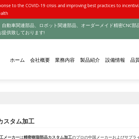
nse to the COVID-19 crisis and improving best practices to incentiviz
alth
自動車関連部品、ロボット関連部品、オーダーメイド精密CNC部
提供致しております!
ホーム
会社概要
業務内容
製品紹介
設備情報
品
カスタム加工
工メーカー
は
精密樹脂部品カスタム加工
のプロの中国メーカーおよびサプライヤ