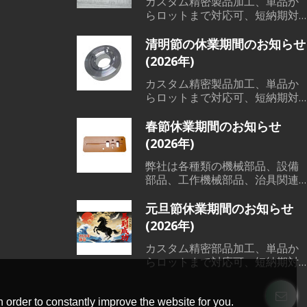
カスタム精密製品加工、単品か
らロットまで対応可、短納期対
応可能、低コスト、高品質、短
納期で、各範囲の精密機械部品
清明節の休業期間のお知らせ
加工、溶接、鋳造など素材か
(2026年)
ら、切削加工、熱処理、表面処
理までワンストップサービス対
カスタム精密製品加工、単品か
応可能です。
らロットまで対応可、短納期対
応可能、低コスト、高品質、短
納期で、各範囲の精密機械部品
春節休業期間のお知らせ
加工、溶接、鋳造など素材か
(2026年)
ら、切削加工、熱処理、表面処
理までワンストップサービス対
弊社は各種類の機械部品、設備
応可能です。
部品、工作機械部品、治具関連
などの素材から、表面処理まで
一貫した製造サービスを提供で
元旦節休業期間のお知らせ
きる会社です。単品からロット
(2026年)
まで全部対応可能です。弊社に
は輸出ライセンスを持っており
カスタム精密部品加工、単品か
ますので、日本語対応可能で
らロットまで対応可、短納期対
す。 もし機械部品加工などのご
応可能、低コスト、高品質、短
要望がございましたら、いつで
納期で、各範囲の精密機械部品
もご用命下さい。
加工、溶接、鋳造など素材か
 order to constantly improve the website for you.