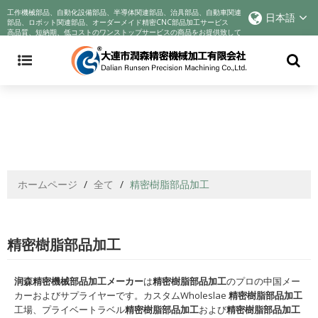
Announcement: Cyndar is tracking the company's actions in response to
工作機械部品、自動化設備部品、半導体関連部品、治具部品、自動車関連
日本語
the COVID-19 crisis and improving best practices to incentivize better
部品、ロボット関連部品、オーダーメイド精密CNC部品加工サービス
高品質、短納期、低コストのワンストップサービスの商品をお提供致して
business behaviors. We voluntarily reduce profits to help companies
おります!
through their sadness. We sincerely wish you health
ホームページ
/
全て
/
精密樹脂部品加工
精密樹脂部品加工
润森精密機械部品加工メーカー
は
精密樹脂部品加工
のプロの中国メー
カーおよびサプライヤーです。カスタムWholeslae
精密樹脂部品加工
工場、プライベートラベル
精密樹脂部品加工
および
精密樹脂部品加工