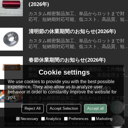
(2026年)
カスタム精密製品加工、単品からロットまで対
応可、短納期対応可能、低コスト、高品質、短
納期で、各範囲の精密機械部品加工、溶接、鋳
造など素材から、切削加工、熱処理、表面処理
清明節の休業期間のお知らせ(2026年)
までワンストップサービス対応可能です。
カスタム精密製品加工、単品からロットまで対
応可、短納期対応可能、低コスト、高品質、短
納期で、各範囲の精密機械部品加工、溶接、鋳
造など素材から、切削加工、熱処理、表面処理
春節休業期間のお知らせ(2026年)
までワンストップサービス対応可能です。
弊社は各種類の機械部品、設備部品、工作機械
Cookie settings
部品、治具関連などの素材から、表面処理まで
一貫した製造サービスを提供できる会社です。
We use cookies to provide you with the best possible
単品からロットまで全部対応可能です。弊社に
experience. They also allow us to analyze user
元旦節休業期間のお知らせ(2026年)
は輸出ライセンスを持っておりますので、日本
behavior in order to constantly improve the website for
語対応可能です。 もし機械部品加工などのご要
カスタム精密部品加工、単品からロットまで対
you.
望がございましたら、いつでもご用命下さい。
応可、短納期対応可能、低コスト、高品質、短
納期で、各範囲の精密機械部品加工、溶接、鋳
Reject All
Accept Selection
Accept all
造など素材から、切削加工、熱処理、表面処理
Necessary
Analytics
Preferences
Marketing
までワンストップサービス対応可能です。
Copyright © 2026
大連市潤森精密機械加工有限会社
Support By
BEE Cloud