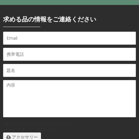
求める品の情報をご連絡ください
.rar/.zip/.jpg/.png/.gif/.doc/.xls/.pdf
のみをサポート、最大 20M
アクセサリー